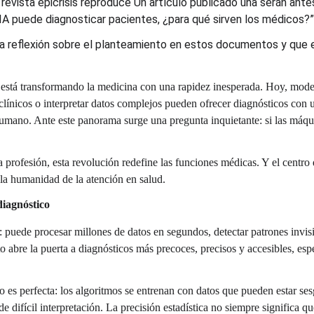
evista epicrisis reproduce Un artículo publicado una serán antes 
 IA puede diagnosticar pacientes, ¿para qué sirven los médicos?”
sta reflexión sobre el planteamiento en estos documentos y que e
A) está transformando la medicina con una rapidez inesperada. Hoy, mode
 clínicos o interpretar datos complejos pueden ofrecer diagnósticos con 
humano. Ante este panorama surge una pregunta inquietante: si las máqu
la profesión, esta revolución redefine las funciones médicas. Y el centro 
y la humanidad de la atención en salud.
diagnóstico
: puede procesar millones de datos en segundos, detectar patrones invisi
o abre la puerta a diagnósticos más precoces, precisos y accesibles, es
 es perfecta: los algoritmos se entrenan con datos que pueden estar se
 difícil interpretación. La precisión estadística no siempre significa q