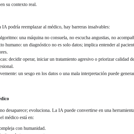
en su contexto real.
IA podría reemplazar al médico, hay barreras insalvables:
algoritmo: una máquina no consuela, no escucha angustias, no acompaña
xto humano: un diagnóstico no es solo datos; implica entender al pacie
ores.
as: decidir operar, iniciar un tratamiento agresivo o priorizar calidad d
esional.
vemente: un sesgo en los datos o una mala interpretación puede genera
édico
 no desaparece; evoluciona. La IA puede convertirse en una herramient
del médico está en:
compleja con humanidad.